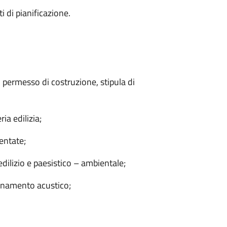
i di pianificazione.
del permesso di costruzione, stipula di
ria edilizia;
sentate;
edilizio e paesistico – ambientale;
uinamento acustico;