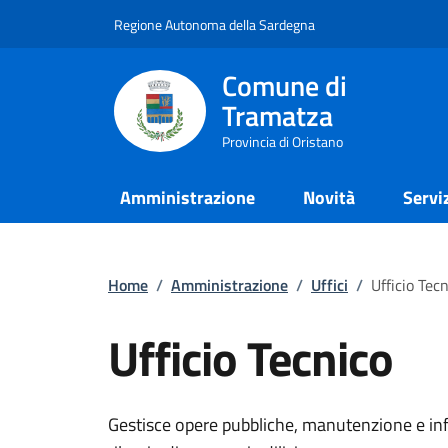
Regione Autonoma della Sardegna
Comune di
Tramatza
Provincia di Oristano
Amministrazione
Novità
Servi
Home
/
Amministrazione
/
Uffici
/
Ufficio Tec
Ufficio Tecnico
Gestisce opere pubbliche, manutenzione e infra