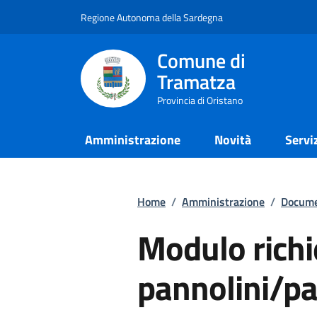
Regione Autonoma della Sardegna
Comune di
Tramatza
Provincia di Oristano
Amministrazione
Novità
Servi
Home
/
Amministrazione
/
Docume
Modulo richie
pannolini/p