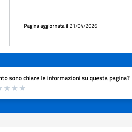
Pagina aggiornata il
21/04/2026
to sono chiare le informazioni su questa pagina?
a 1 a 5 stelle la pagina
 1 stelle su 5
luta 2 stelle su 5
Valuta 3 stelle su 5
Valuta 4 stelle su 5
Valuta 5 stelle su 5