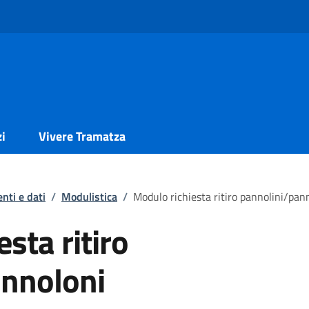
zi
Vivere Tramatza
nti e dati
/
Modulistica
/
Modulo richiesta ritiro pannolini/pan
sta ritiro
annoloni