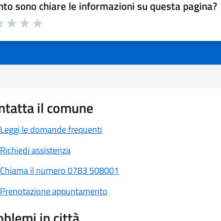
to sono chiare le informazioni su questa pagina?
a 1 a 5 stelle la pagina
 1 stelle su 5
luta 2 stelle su 5
Valuta 3 stelle su 5
Valuta 4 stelle su 5
Valuta 5 stelle su 5
ntatta il comune
Leggi le domande frequenti
Richiedi assistenza
Chiama il numero 0783 508001
Prenotazione appuntamento
oblemi in città