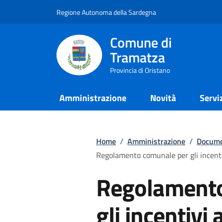
Regione Autonoma della Sardegna
Comune di
Tramatza
Provincia di Oristano
Amministrazione
Novità
Servi
Home
/
Amministrazione
/
Docume
Regolamento comunale per gli incenti
Regolamento
gli incentivi 