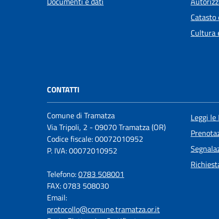
Documenti e dati
Autorizz
Catasto 
Cultura 
CONTATTI
Comune di Tramatza
Leggi le
Via Tripoli, 2 - 09070 Tramatza (OR)
Prenota
Codice fiscale: 00072010952
Segnalaz
P. IVA: 00072010952
Richiest
Telefono:
0783 508001
FAX: 0783 508030
Email:
protocollo@comune.tramatza.or.it