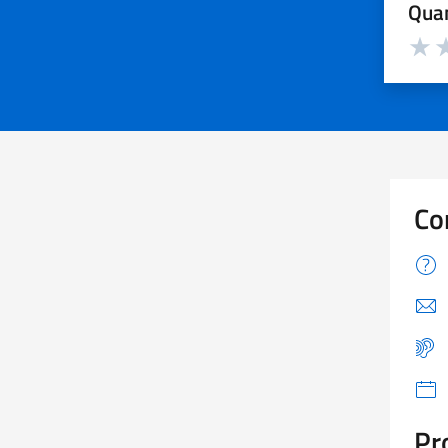
Quan
Valuta d
Valuta
Va
Co
Pr