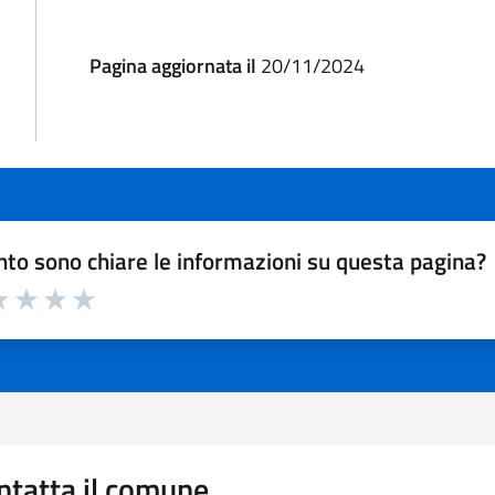
Pagina aggiornata il
20/11/2024
to sono chiare le informazioni su questa pagina?
a 1 a 5 stelle la pagina
 1 stelle su 5
luta 2 stelle su 5
Valuta 3 stelle su 5
Valuta 4 stelle su 5
Valuta 5 stelle su 5
ntatta il comune