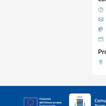
Pr
Comu
Tram