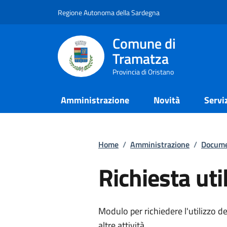
Regione Autonoma della Sardegna
Comune di
Tramatza
Provincia di Oristano
Amministrazione
Novità
Servi
Home
/
Amministrazione
/
Docume
Richiesta uti
Modulo per richiedere l'utilizzo d
altre attività.