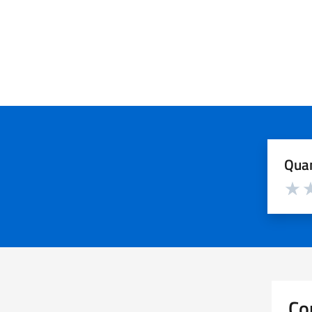
Quan
Valuta d
Valuta
Va
Co