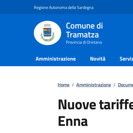
Regione Autonoma della Sardegna
Comune di
Tramatza
Provincia di Oristano
Amministrazione
Novità
Servi
Home
/
Amministrazione
/
Docume
Nuove tariffe
Enna