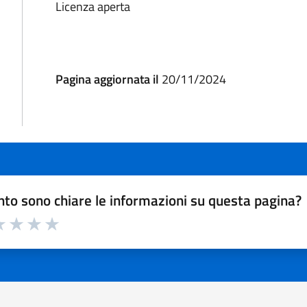
Licenza aperta
Pagina aggiornata il
20/11/2024
to sono chiare le informazioni su questa pagina?
a 1 a 5 stelle la pagina
 1 stelle su 5
luta 2 stelle su 5
Valuta 3 stelle su 5
Valuta 4 stelle su 5
Valuta 5 stelle su 5