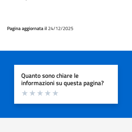
Pagina aggiornata il
24/12/2025
Quanto sono chiare le
informazioni su questa pagina?
Valuta da 1 a 5 stelle la pagina
Valuta 1 stelle su 5
Valuta 2 stelle su 5
Valuta 3 stelle su 5
Valuta 4 stelle su 5
Valuta 5 stelle su 5