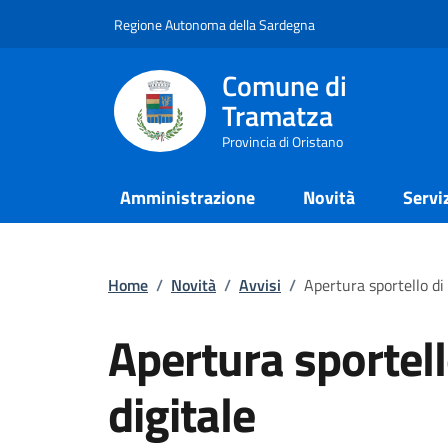
Regione Autonoma della Sardegna
Comune di
Tramatza
Provincia di Oristano
Amministrazione
Novità
Servi
Home
/
Novità
/
Avvisi
/
Apertura sportello di
Apertura sportell
digitale